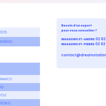
Besoin d'un expert
pour vous conseiller ?
2025
02 62 
MAGASINS ST-ANDRE
9536013
02 62
MAGASINS ST-PIERRE
contact@dreamstation
 NAMCO
RD
RÔLE
TION 5