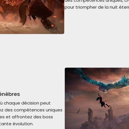
des compétences uniques, cré
pour triompher de la nuit étern
énèbres
où chaque décision peut
isez des compétences uniques
les et affrontez des boss
tante évolution.