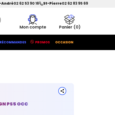
-André
02 62 53 90 16
St-Pierre
02 62 83 95 69
Mon compte
Panier
(0)
RÉCOMMANDES
PROMOS
OCCASION
GN PS5 OCC