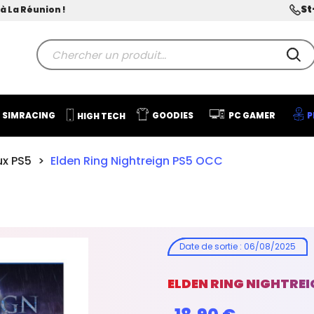
St
à La Réunion !
SIMRACING
GOODIES
PC GAMER
P
HIGH TECH
ux PS5
Elden Ring Nightreign PS5 OCC
Date de sortie
:
06/08/2025
ELDEN RING NIGHTREI