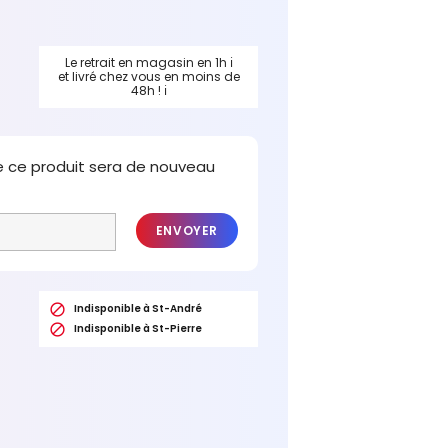
Le retrait en magasin en 1h
ℹ
et livré chez vous en moins de
48h !
ℹ
e ce produit sera de nouveau
ENVOYER

Indisponible à St-André

Indisponible à St-Pierre