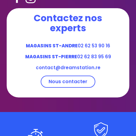
Contactez nos
experts
MAGASINS ST-ANDRE
02 62 53 90 16
MAGASINS ST-PIERRE
02 62 83 95 69
contact@dreamstation.re
Nous contacter