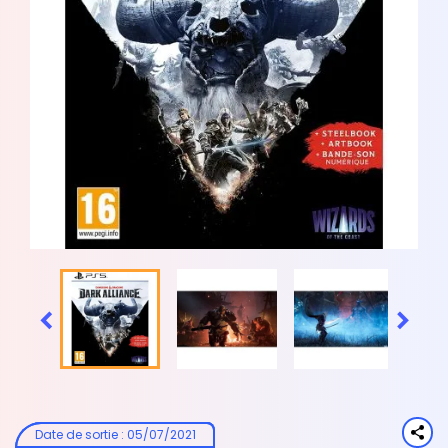


Date de sortie
:
05/07/2021