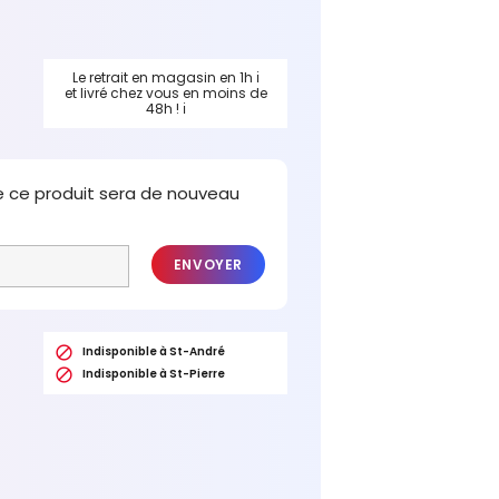
Le retrait en magasin en 1h
ℹ
et livré chez vous en moins de
48h !
ℹ
e ce produit sera de nouveau
ENVOYER

Indisponible à St-André

Indisponible à St-Pierre