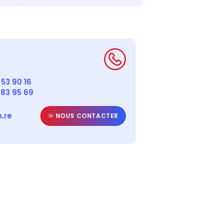
53 90 16
 83 95 69
.re
NOUS CONTACTER