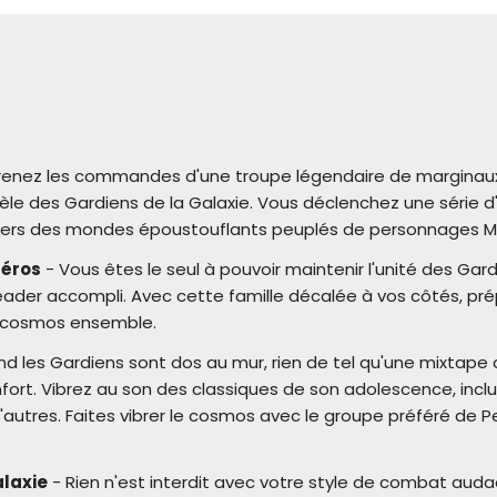
renez les commandes d'une troupe légendaire de marginaux 
idèle des Gardiens de la Galaxie. Vous déclenchez une série
ers des mondes époustouflants peuplés de personnages Marv
Héros
- Vous êtes le seul à pouvoir maintenir l'unité des Gardi
eader accompli. Avec cette famille décalée à vos côtés, pr
e cosmos ensemble.
d les Gardiens sont dos au mur, rien de tel qu'une mixtape 
onfort. Vibrez au son des classiques de son adolescence, incl
d'autres. Faites vibrer le cosmos avec le groupe préféré de Pet
alaxie
- Rien n'est interdit avec votre style de combat auda