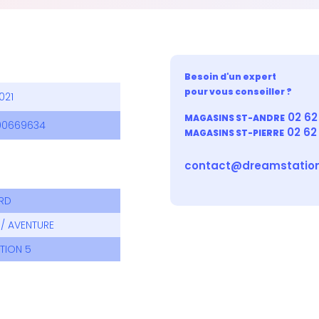
Besoin d'un expert
pour vous conseiller ?
021
02 62 
MAGASINS ST-ANDRE
00669634
02 62
MAGASINS ST-PIERRE
contact@dreamstation
RD
/ AVENTURE
TION 5