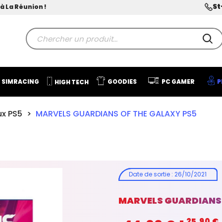
St
à La Réunion !
SIMRACING
GOODIES
PC GAMER
P
HIGH TECH
ux PS5
MARVELS GUARDIANS OF THE GALAXY PS5
Date de sortie
:
26/10/2021
MARVELS GUARDIANS 
- 25,90 €