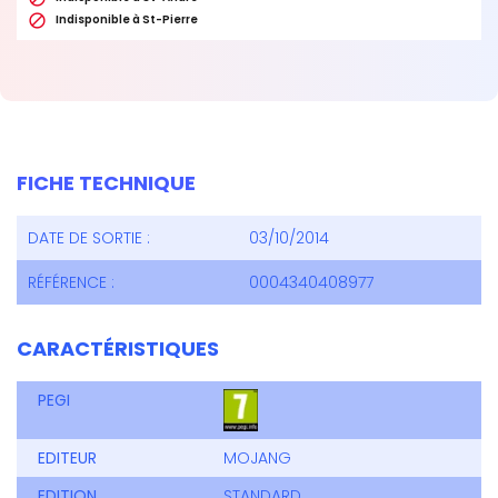

Indisponible à St-Pierre
FICHE TECHNIQUE
DATE DE SORTIE :
03/10/2014
RÉFÉRENCE :
0004340408977
CARACTÉRISTIQUES
PEGI
EDITEUR
MOJANG
EDITION
STANDARD