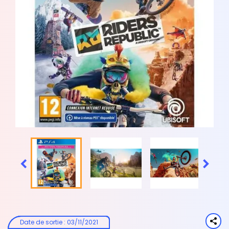


Date de sortie
:
03/11/2021