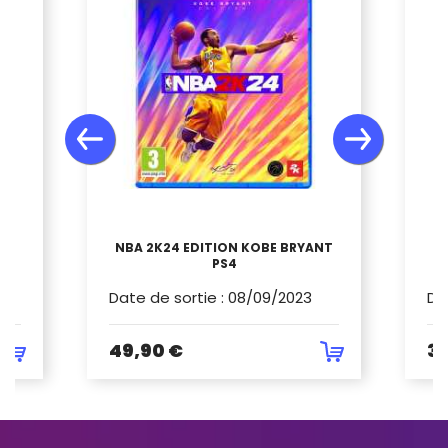
NBA 2K24 EDITION KOBE BRYANT
PS4
Date de sortie
:
08/09/2023
Da
49,90 €
34