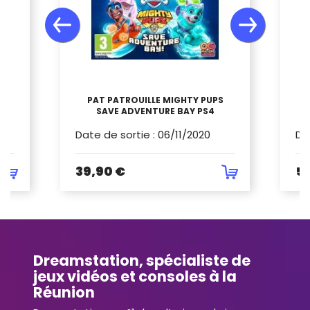
LE
PAT PATROUILLE MIGHTY PUPS
SAVE ADVENTURE BAY PS4
R
Date de sortie
:
06/11/2020
Da
39,90 €
5
Dreamstation, spécialiste de
jeux vidéos et consoles à la
Réunion