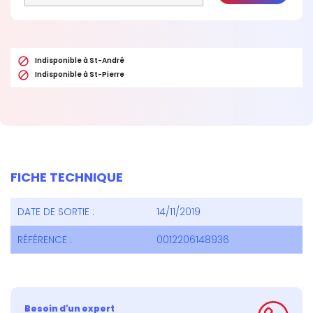

Indisponible à St-André

Indisponible à St-Pierre
FICHE TECHNIQUE
DATE DE SORTIE :
14/11/2019
RÉFÉRENCE :
0012206148936
Besoin d'un expert