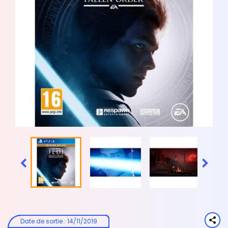


Date de sortie
:
14/11/2019