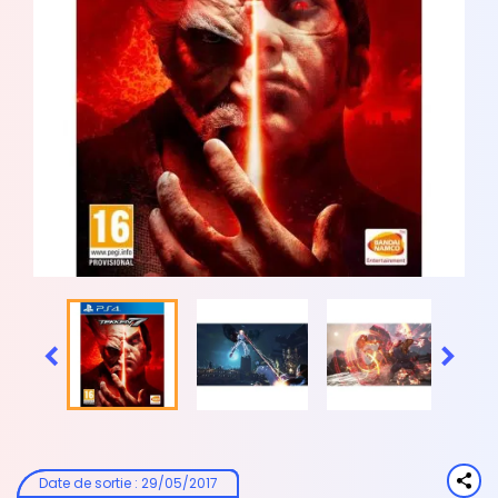


Date de sortie
:
29/05/2017