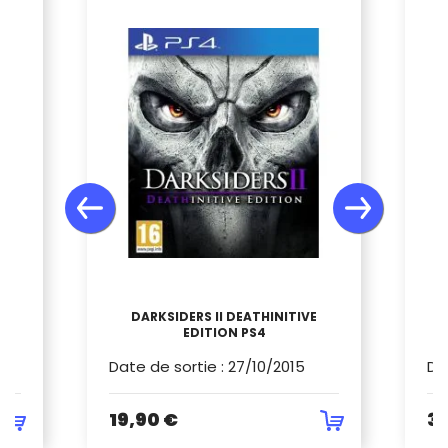
DARKSIDERS II DEATHINITIVE
EDITION PS4
Date de sortie
:
27/10/2015
Da
19,90 €
34