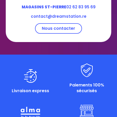
MAGASINS ST-PIERRE
02 62 83 95 69
contact@dreamstation.re
Nous contacter
Paiements 100%
Livraison express
sécurisés