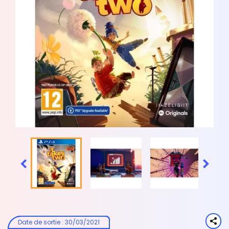


Date de sortie
:
30/03/2021