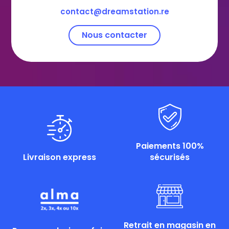
contact@dreamstation.re
Nous contacter
Paiements 100%
Livraison express
sécurisés
Retrait en magasin en