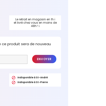
Le retrait en magasin en 1h
ℹ
et livré chez vous en moins de
48h !
ℹ
e ce produit sera de nouveau
ENVOYER

Indisponible à St-André

Indisponible à St-Pierre