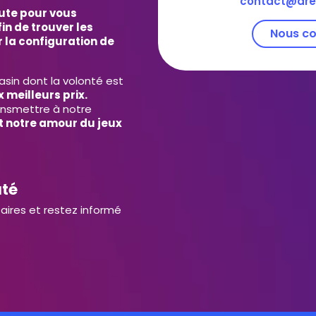
contact@dre
ute pour vous
in de trouver les
Nous co
 la configuration de
in dont la volonté est
 meilleurs prix.
ansmettre à notre
et notre amour du jeux
uté
aires et restez informé