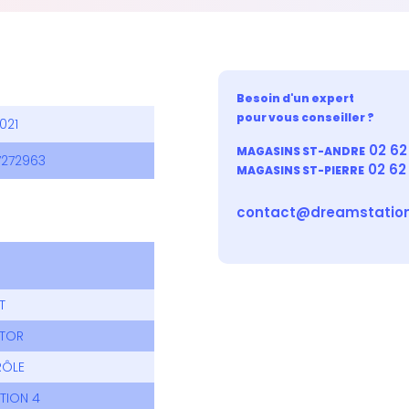
Besoin d'un expert
pour vous conseiller ?
021
02 62 
MAGASINS ST-ANDRE
7272963
02 62
MAGASINS ST-PIERRE
contact@dreamstation
T
TOR
RÔLE
TION 4