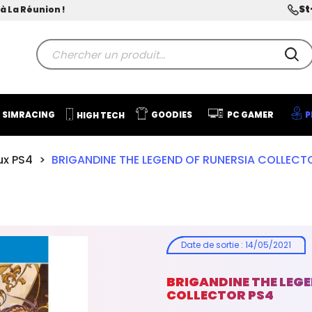
St
à La Réunion !
SIMRACING
GOODIES
PC GAMER
P
HIGH TECH
ux PS4
BRIGANDINE THE LEGEND OF RUNERSIA COLLECT
Date de sortie
:
14/05/2021
BRIGANDINE THE LEGE
COLLECTOR PS4