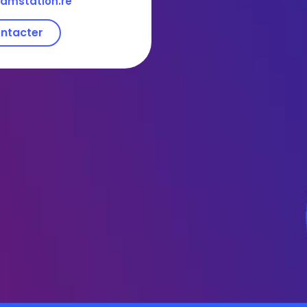
amstation.re
ntacter