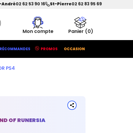
-André
02 62 53 90 16
St-Pierre
02 62 83 95 69
Mon compte
Panier
(0)
RÉCOMMANDES
PROMOS
OCCASION
OR PS4
ND OF RUNERSIA