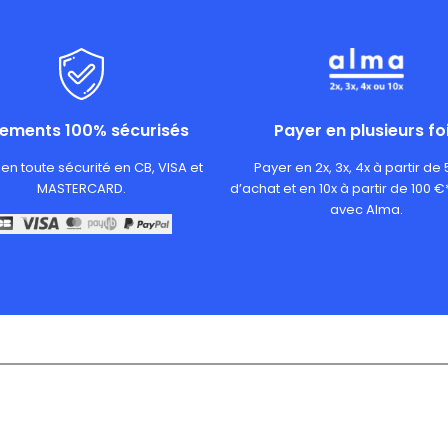
iements 100% sécurisés
Payer en plusieurs fo
en toute sécurité en CB, VISA et
Payer en 2x, 3x, 4x à partir de
MASTERCARD.
d’achat et en 10x à partir de 100 €
avec Alma.