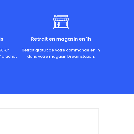
is
Retrait en magasin en 1h
 50 €*
Retrait gratuit de votre commande en 1h
* d’achat
dans votre magasin Dreamstation.