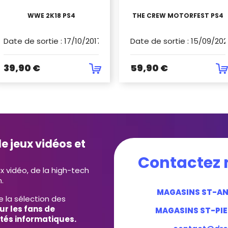
WWE 2K18 PS4
THE CREW MOTORFEST PS4
Date de sortie
:
17/10/2017
Date de sortie
:
15/09/202
39,90 €
59,90 €
e jeux vidéos et
Contactez 
ux vidéo, de la high-tech
.
MAGASINS ST-A
e la sélection des
ur les fans de
MAGASINS ST-PIE
tés informatiques.