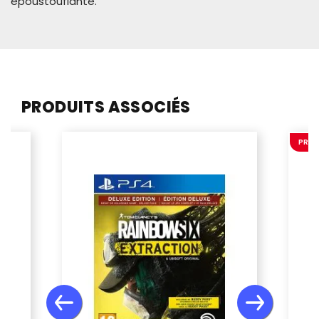
époustouflante.
PRODUITS ASSOCIÉS
PROM