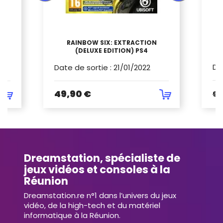
RAINBOW SIX: EXTRACTION
(DELUXE EDITION) PS4
Da
Date de sortie
:
21/01/2022
49,90 €
9,
Dreamstation, spécialiste de
jeux vidéos et consoles à la
Réunion
Dreamstation.re n°1 dans l’univers du jeux
vidéo, de la high-tech et du matériel
informatique à la Réunion.