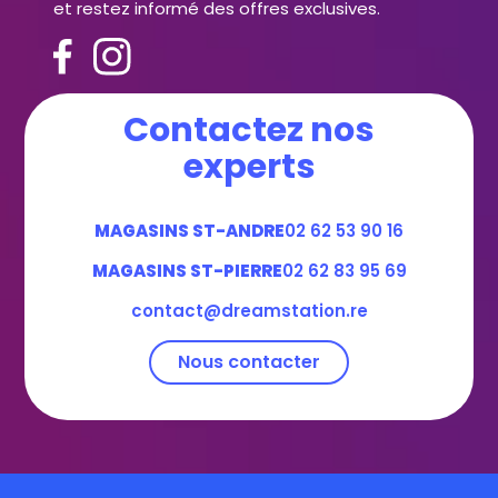
et restez informé des offres exclusives.
Contactez nos
experts
MAGASINS ST-ANDRE
02 62 53 90 16
MAGASINS ST-PIERRE
02 62 83 95 69
contact@dreamstation.re
Nous contacter