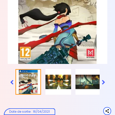


Date de sortie
:
16/04/2021