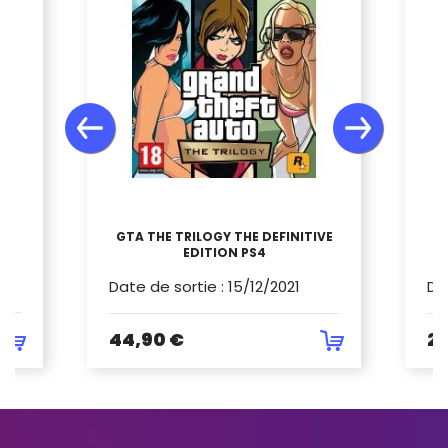
GTA THE TRILOGY THE DEFINITIVE
T
ON
EDITION PS4
Date de sortie
:
15/12/2021
Da
44,90 €
29