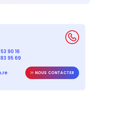
53 90 16
 83 95 69
.re
NOUS CONTACTER