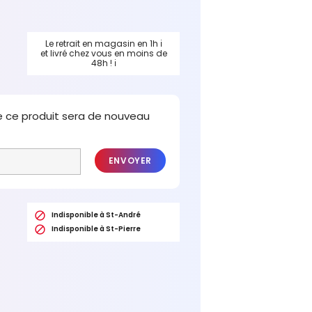
Le retrait en magasin en 1h
ℹ
et livré chez vous en moins de
48h !
ℹ
e ce produit sera de nouveau
ENVOYER

Indisponible à St-André

Indisponible à St-Pierre