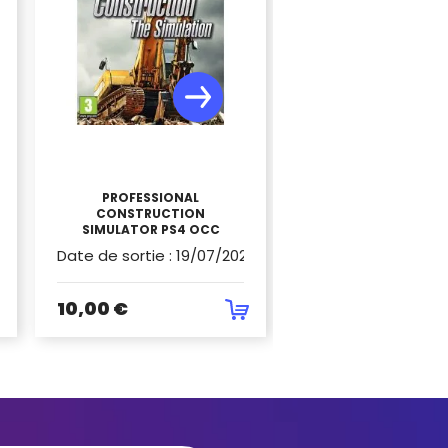
PROFESSIONAL
A.O.T 2 (ATTACK ON
CONSTRUCTION
2) SWITCH OC
SIMULATOR PS4 OCC
Date de sortie
:
19/07/2022
Date de sortie
:
30
10,00 €
39,90 €