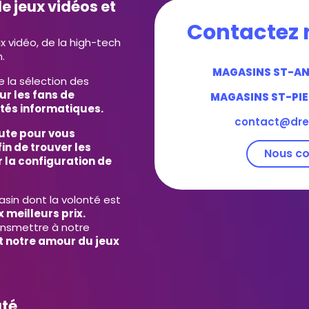
e jeux vidéos et
Contactez 
ux vidéo, de la high-tech
.
MAGASINS ST-A
e la sélection des
ur les fans de
MAGASINS ST-PIE
tés informatiques.
contact@dre
ute pour vous
in de trouver les
Nous co
 la configuration de
in dont la volonté est
 meilleurs prix.
ansmettre à notre
et notre amour du jeux
uté