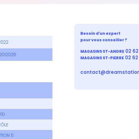
Besoin d'un expert
pour vous conseiller ?
2022
02 62 
MAGASINS ST-ANDRE
2012026
02 62
MAGASINS ST-PIERRE
contact@dreamstation
RD
RÔLE
TION 5