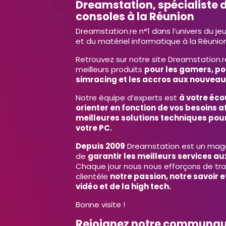
Dreamstation, spécialiste d
consoles à la Réunion
Dreamstation.re n°1 dans l’univers du je
et du matériel informatique à la Réunion
Retrouvez sur notre site Dreamstation.r
meilleurs produits
pour les gamers, po
simracing et les accros aux nouveau
Notre équipe d’experts est
à votre éco
orienter en fonction de vos besoins af
meilleures solutions techniques pour
votre PC.
Depuis 2009
Dreamstation est un magas
de
garantir les meilleurs services aux
Chaque jour nous nous efforçons de tr
clientèle
notre passion, notre savoir 
vidéo et de la high tech.
Bonne visite !
Rejoignez notre communa