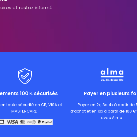
aires et restez informé
iements 100% sécurisés
Payer en plusieurs fo
en toute sécurité en CB, VISA et
Payer en 2x, 3x, 4x à partir de
MASTERCARD.
d’achat et en 10x à partir de 100 €
avec Alma.