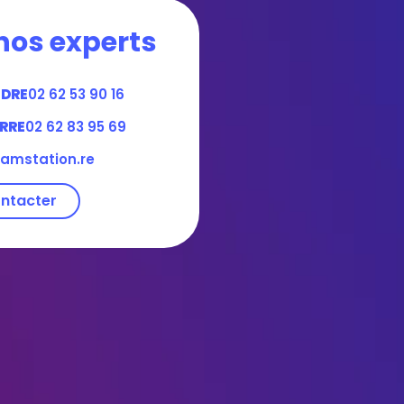
nos experts
NDRE
02 62 53 90 16
RRE
02 62 83 95 69
amstation.re
ntacter