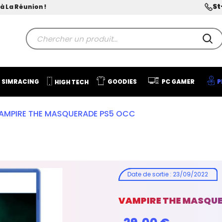
St
à La Réunion !
SIMRACING
GOODIES
PC GAMER
P
HIGH TECH
AMPIRE THE MASQUERADE PS5 OCC
Date de sortie
:
23/09/2022
VAMPIRE THE MASQUE