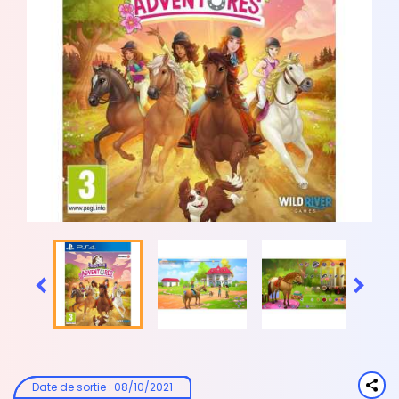


Date de sortie
:
08/10/2021