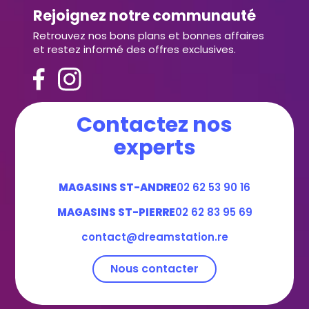
Rejoignez notre communauté
Retrouvez nos bons plans et bonnes affaires
et restez informé des offres exclusives.
Contactez nos
experts
MAGASINS ST-ANDRE
02 62 53 90 16
MAGASINS ST-PIERRE
02 62 83 95 69
contact@dreamstation.re
Nous contacter