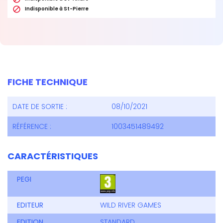

Indisponible à St-Pierre
FICHE TECHNIQUE
DATE DE SORTIE :
08/10/2021
RÉFÉRENCE :
1003451489492
CARACTÉRISTIQUES
PEGI
EDITEUR
WILD RIVER GAMES
EDITION
STANDARD