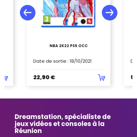
NBA 2K22 PS5 OCC
Date de sortie
:
18/10/2021
Da
22,90 €
9,
Dreamstation, spécialiste de
jeux vidéos et consoles à la
Réunion