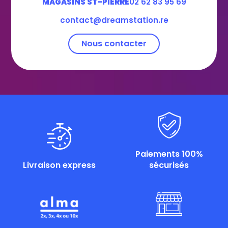
MAGASINS ST-PIERRE
02 62 83 95 69
contact@dreamstation.re
Nous contacter
Paiements 100%
Livraison express
sécurisés