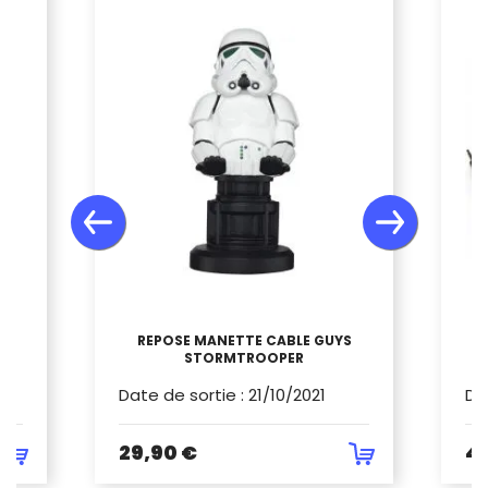
S
REPOSE MANETTE CABLE GUYS
STORMTROOPER
Date de sortie
:
21/10/2021
Da
29,90 €
4