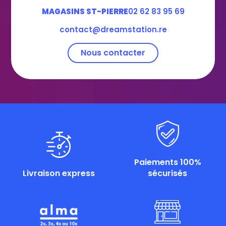
MAGASINS ST-PIERRE
02 62 83 95 69
contact@dreamstation.re
Nous contacter
Paiements 100%
Livraison express
sécurisés