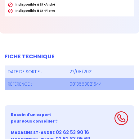

Indisponible à St-André

Indisponible à St-Pierre
FICHE TECHNIQUE
DATE DE SORTIE :
27/08/2021
RÉFÉRENCE :
0013553021644
Besoin d'un expert
pour vous conseiller ?
02 62 53 90 16
MAGASINS ST-ANDRE
02 62 83 95 69