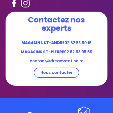
Contactez nos
experts
MAGASINS ST-ANDRE
02 62 53 90 16
MAGASINS ST-PIERRE
02 62 83 95 69
contact@dreamstation.re
Nous contacter