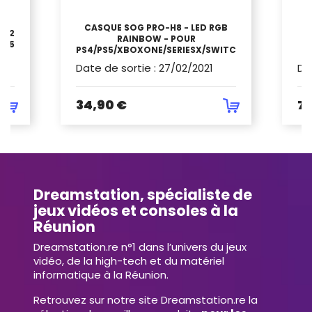
CASQUE SOG PRO-H8 - LED RGB
EN2
PS
RAINBOW - POUR
PS5
PS4/PS5/XBOXONE/SERIESX/SWITCH/PC
Date de sortie
:
27/02/2021
Da
34,90 €
74
Dreamstation, spécialiste de
jeux vidéos et consoles à la
Réunion
Dreamstation.re n°1 dans l’univers du jeux
vidéo, de la high-tech et du matériel
informatique à la Réunion.
Retrouvez sur notre site Dreamstation.re la