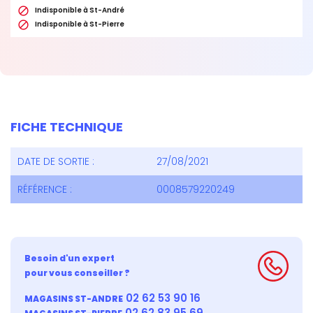

Indisponible à St-André

Indisponible à St-Pierre
FICHE TECHNIQUE
DATE DE SORTIE :
27/08/2021
RÉFÉRENCE :
0008579220249
Besoin d'un expert
pour vous conseiller ?
02 62 53 90 16
MAGASINS ST-ANDRE
02 62 83 95 69