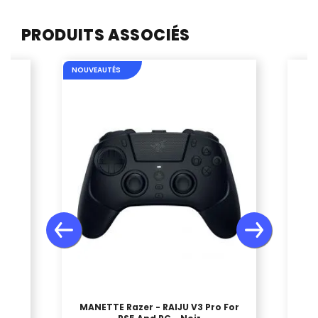
PRODUITS ASSOCIÉS
NOUVEAUTÉS
 X
MANETTE Razer - RAIJU V3 Pro For
-