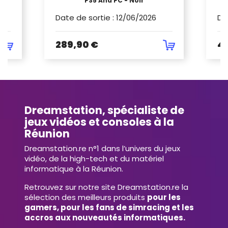
PS5 And PC - Noir
Date de sortie
:
12/06/2026
Da
289,90 €
4
Dreamstation, spécialiste de
jeux vidéos et consoles à la
Réunion
Dreamstation.re n°1 dans l’univers du jeux
vidéo, de la high-tech et du matériel
informatique à la Réunion.
Retrouvez sur notre site Dreamstation.re la
sélection des meilleurs produits
pour les
gamers, pour les fans de simracing et les
accros aux nouveautés informatiques.