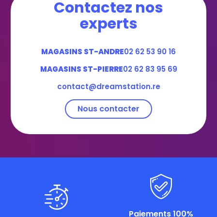
Contactez nos
experts
MAGASINS ST-ANDRE
02 62 53 90 16
MAGASINS ST-PIERRE
02 62 83 95 69
contact@dreamstation.re
Nous contacter
Paiements 100%