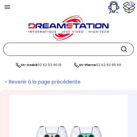
St-André
02 62 53 90 16
St-Pierre
02 62 83 95 69
< Revenir à la page précédente