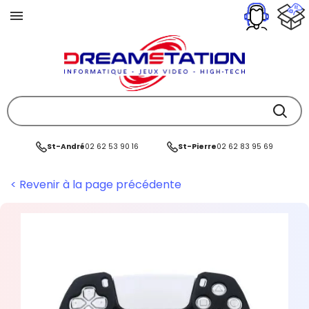
St-André
02 62 53 90 16
St-Pierre
02 62 83 95 69
< Revenir à la page précédente