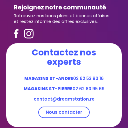
Rejoignez notre communauté
Retrouvez nos bons plans et bonnes affaires
et restez informé des offres exclusives.
Contactez nos
experts
MAGASINS ST-ANDRE
02 62 53 90 16
MAGASINS ST-PIERRE
02 62 83 95 69
contact@dreamstation.re
Nous contacter