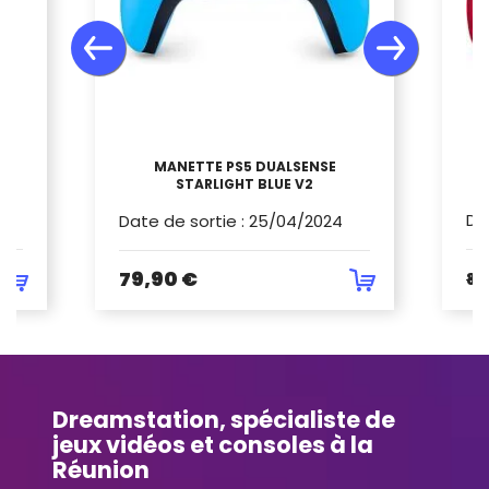
Y
MANETTE PS5 DUALSENSE
STARLIGHT BLUE V2
Da
Date de sortie
:
25/04/2024
79,90 €
84
Dreamstation, spécialiste de
jeux vidéos et consoles à la
Réunion