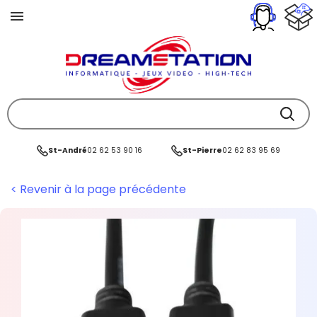
St-André
02 62 53 90 16
St-Pierre
02 62 83 95 69
< Revenir à la page précédente