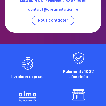
MAGASINS ST-PIERRE
02 62 83 95 69
contact@dreamstation.re
Nous contacter
Paiements 100%
Livraison express
sécurisés