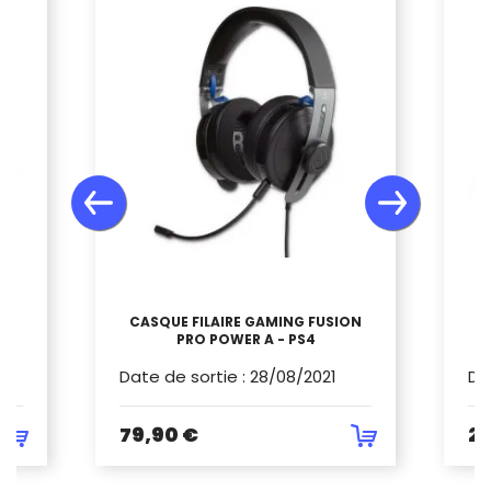
UR
CASQUE FILAIRE GAMING FUSION
PRO POWER A - PS4
Date de sortie
:
28/08/2021
Da
79,90 €
24