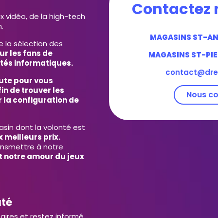
Contactez 
ux vidéo, de la high-tech
.
MAGASINS ST-A
e la sélection des
ur les fans de
MAGASINS ST-PIE
tés informatiques.
contact@dre
ute pour vous
in de trouver les
Nous co
 la configuration de
in dont la volonté est
 meilleurs prix.
ansmettre à notre
et notre amour du jeux
uté
aires et restez informé