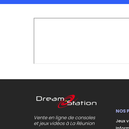
NOS 
Vente en ligne de consoles
Jeux 
et jeux vidéos à La Réunion
Infor