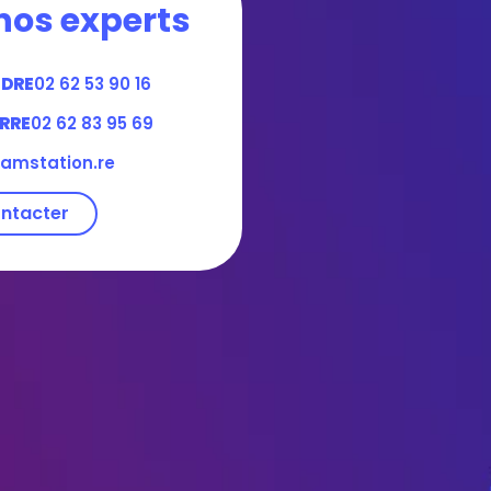
nos experts
NDRE
02 62 53 90 16
RRE
02 62 83 95 69
amstation.re
ntacter