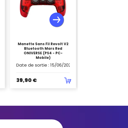
Manette Sans Fil Revolt V2
Bluetooth Mars Red
THRUSTMASTER T-F
ONIVERSE (PS4 - PC-
HOTAS 4
Mobile)
Date de sortie
:
01/
2
Date de sortie
:
15/06/2025
59,21 €
39,90 €
100,11 €