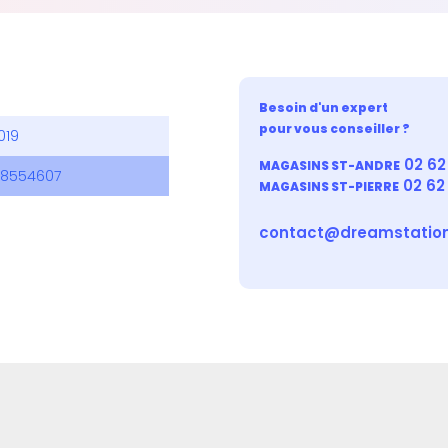
Besoin d'un expert
pour vous conseiller ?
019
02 62 
MAGASINS ST-ANDRE
38554607
02 62
MAGASINS ST-PIERRE
contact@dreamstation