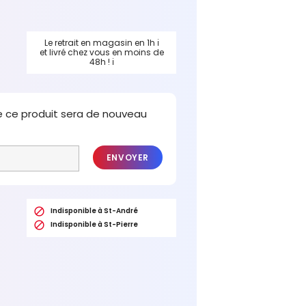
Le retrait en magasin en 1h
ℹ
et livré chez vous en moins de
48h !
ℹ
e ce produit sera de nouveau
ENVOYER

Indisponible à St-André

Indisponible à St-Pierre