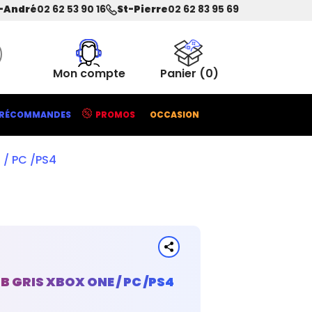
-André
02 62 53 90 16
St-Pierre
02 62 83 95 69
Mon compte
Panier
(0)
RÉCOMMANDES
PROMOS
OCCASION
 / PC /PS4
B GRIS XBOX ONE / PC /PS4