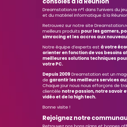
consoles à la Réunion
Dreamstation.re n°1 dans l’univers du je
et du matériel informatique à la Réunion
Retrouvez sur notre site Dreamstation.r
meilleurs produits
pour les gamers, po
simracing et les accros aux nouveau
Notre équipe d’experts est
à votre éco
orienter en fonction de vos besoins af
meilleures solutions techniques pour
votre PC.
Depuis 2009
Dreamstation est un magas
de
garantir les meilleurs services aux
Chaque jour nous nous efforçons de tr
clientèle
notre passion, notre savoir 
vidéo et de la high tech.
Bonne visite !
Rejoignez notre communa
Retrouvez nos bons plans et bonnes aff