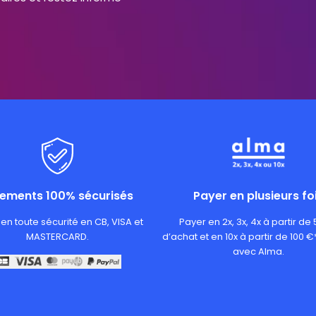
iements 100% sécurisés
Payer en plusieurs fo
en toute sécurité en CB, VISA et
Payer en 2x, 3x, 4x à partir de
MASTERCARD.
d’achat et en 10x à partir de 100 €
avec Alma.