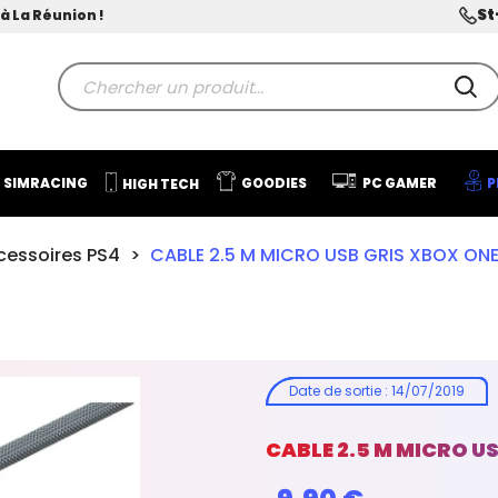
St
à La Réunion !
SIMRACING
GOODIES
PC GAMER
P
HIGH TECH
cessoires PS4
CABLE 2.5 M MICRO USB GRIS XBOX ONE
Date de sortie
:
14/07/2019
CABLE 2.5 M MICRO US