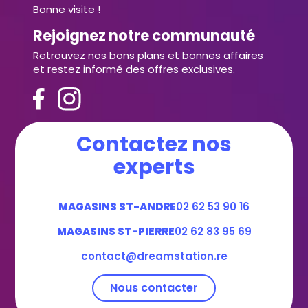
Bonne visite !
Rejoignez notre communauté
Retrouvez nos bons plans et bonnes affaires
et restez informé des offres exclusives.
Contactez nos
experts
MAGASINS ST-ANDRE
02 62 53 90 16
MAGASINS ST-PIERRE
02 62 83 95 69
contact@dreamstation.re
Nous contacter