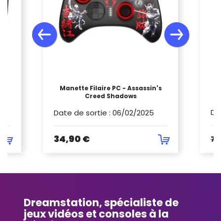
E
Manette Filaire PC - Assassin's
GB
Creed Shadows
Da
Date de sortie
:
06/02/2025
34,90 €
79
Dreamstation, spécialiste de
jeux vidéos et consoles à la