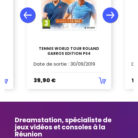
TENNIS WORLD TOUR ROLAND
GARROS EDITION PS4
Date de sortie
:
30/09/2019
Da
39,90 €
14
Dreamstation, spécialiste de
jeux vidéos et consoles à la
Réunion