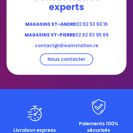
experts
MAGASINS ST-ANDRE
02 62 53 90 16
MAGASINS ST-PIERRE
02 62 83 95 69
contact@dreamstation.re
Nous contacter
Paiements 100%
Livraison express
sécurisés