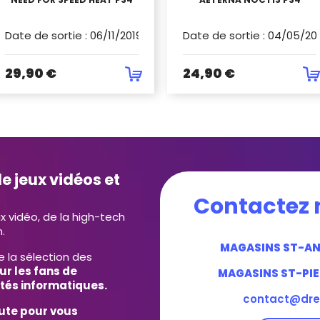
Date de sortie
:
06/11/2019
Date de sortie
:
04/05/20
29,90 €
24,90 €
e jeux vidéos et
Contactez 
ux vidéo, de la high-tech
.
MAGASINS ST-A
e la sélection des
ur les fans de
MAGASINS ST-PIE
tés informatiques.
contact@dre
ute pour vous