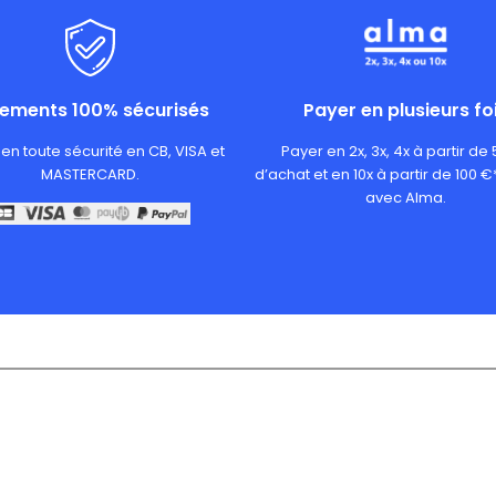
iements 100% sécurisés
Payer en plusieurs fo
en toute sécurité en CB, VISA et
Payer en 2x, 3x, 4x à partir de
MASTERCARD.
d’achat et en 10x à partir de 100 €
avec Alma.