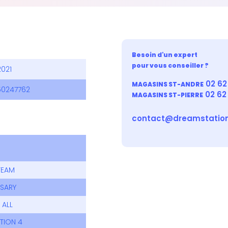
Besoin d'un expert
pour vous conseiller ?
2021
02 62 
MAGASINS ST-ANDRE
0247762
02 62
MAGASINS ST-PIERRE
contact@dreamstation
 TEAM
RSARY
 ALL
TION 4