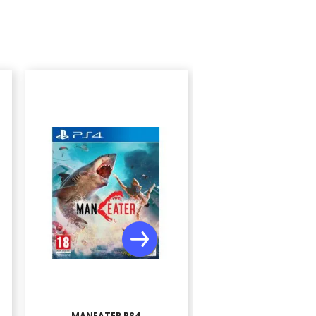
MANEATER PS4
DRAGONBALL FIGH