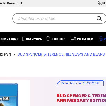
St
à La Réunion !
SIMRACING
GOODIES
PC GAMER
P
HIGH TECH
ux PS4
BUD SPENCER & TERENCE HILL SLAPS AND BEANS
Date de sortie
:
25/03/2021
BUD SPENCER & TEREN
ANNIVERSARY EDITIO