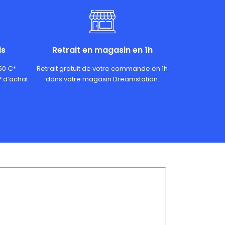
is
Retrait en magasin en 1h
 50 €*
Retrait gratuit de votre commande en 1h
* d’achat
dans votre magasin Dreamstation.