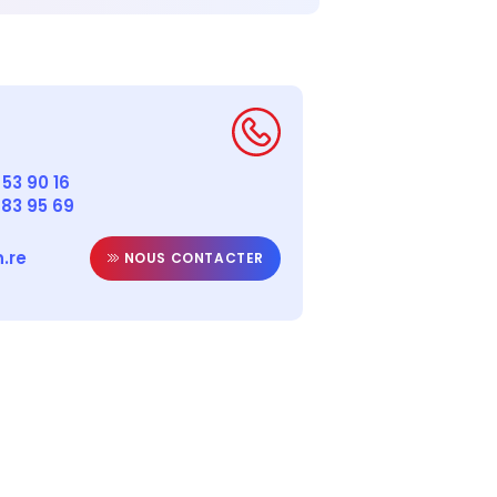
53 90 16
 83 95 69
.re
NOUS CONTACTER