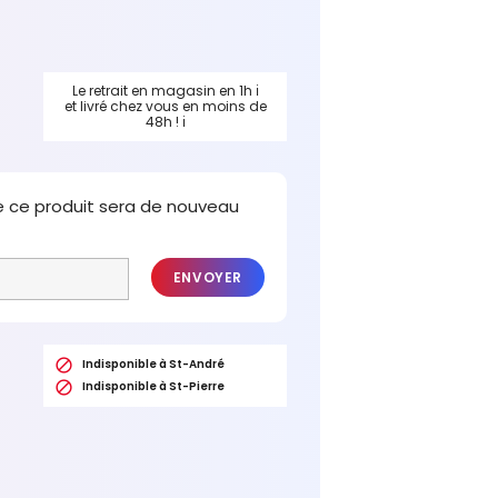
Le retrait en magasin en 1h
ℹ
et livré chez vous en moins de
48h !
ℹ
e ce produit sera de nouveau
ENVOYER

Indisponible à St-André

Indisponible à St-Pierre